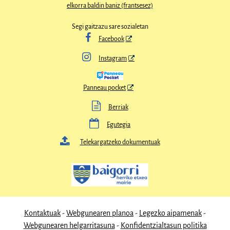
elkorra baldin baniz (frantsesez)
Segi gaitzazu sare sozialetan

Facebook

Instagram
Panneau pocket

Berriak

Egutegia

Telekargatzeko dokumentuak
Kontaktuak
Webgunearen planoa
Legezko aipamenak
Webgunearen helgarritasuna
Konfidentzialtasun politika