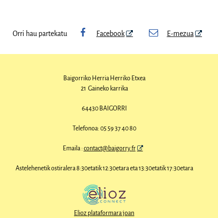
Orri hau partekatu
Facebook
E-mezua
Baigorriko Herria
Herriko Etxea
21 Gaineko karrika
64430 BAIGORRI
Telefonoa: 05 59 37 40 80
Emaila :
contact@baigorry.fr
Astelehenetik ostiralera 8:30etatik 12:30etara eta 13:30etatik 17:30etara
Elioz plataformara joan