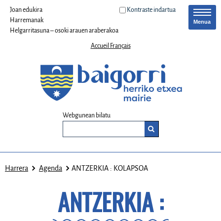
Joan edukira
Kontraste indartua
Harremanak
Menua
Helgarritasuna – osoki arauen araberakoa
Accueil Français
Webgunean bilatu
Harrera
Agenda
ANTZERKIA : KOLAPSOA
ANTZERKIA :