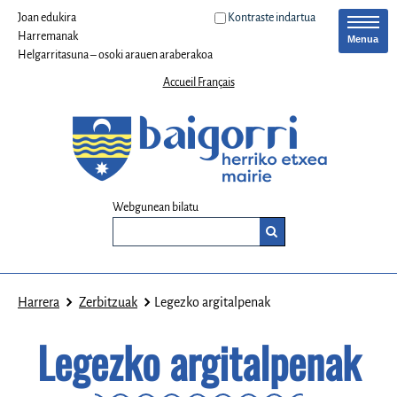
Joan edukira
Kontraste indartua
Harremanak
Menua
Helgarritasuna – osoki arauen araberakoa
Accueil Français
Webgunean bilatu
Harrera
Zerbitzuak
Legezko argitalpenak
Legezko argitalpenak