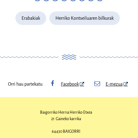
Erabakiak
Herriko Kontseiluaren bilkurak
Orri hau partekatu
Facebook
E-mezua
Baigorriko Herria
Herriko Etxea
21 Gaineko karrika
64430 BAIGORRI