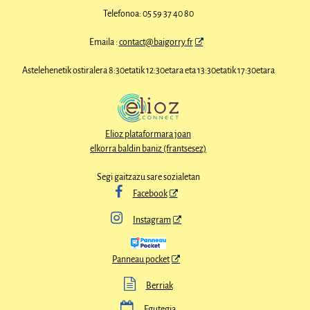
Telefonoa: 05 59 37 40 80
Emaila :
contact@baigorry.fr
Astelehenetik ostiralera 8:30etatik 12:30etara eta 13:30etatik 17:30etara
Elioz plataformara joan
elkorra baldin baniz (frantsesez)
Segi gaitzazu sare sozialetan

Facebook

Instagram
Panneau pocket

Berriak

Egutegia